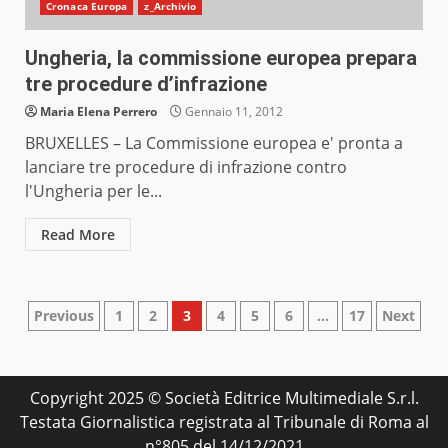
Cronaca Europa
z_Archivio
Ungheria, la commissione europea prepara
tre procedure d’infrazione
Maria Elena Perrero
Gennaio 11, 2012
BRUXELLES – La Commissione europea e' pronta a
lanciare tre procedure di infrazione contro
l'Ungheria per le...
Read More
Paginazione
Previous
1
2
3
4
5
6
…
17
Next
degli
articoli
Copyright 2025 © Società Editrice Multimediale S.r.l.
Testata Giornalistica registrata al Tribunale di Roma al
n°805 del 14/12/2021