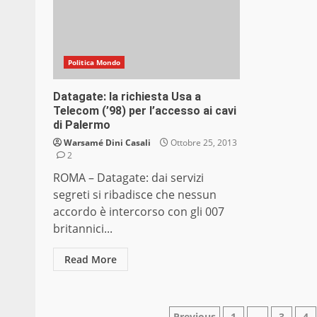
Politica Mondo
Datagate: la richiesta Usa a
Telecom (’98) per l’accesso ai cavi
di Palermo
Warsamé Dini Casali
Ottobre 25, 2013
2
ROMA – Datagate: dai servizi
segreti si ribadisce che nessun
accordo è intercorso con gli 007
britannici...
Read More
Previous
1
…
3
4