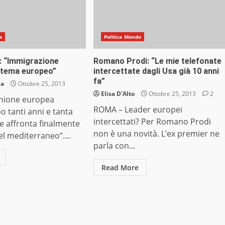
a
Politica Mondo
a: “Immigrazione
Romano Prodi: “Le mie telefonate
 tema europeo”
intercettate dagli Usa già 10 anni
fa”
ia
Ottobre 25, 2013
Elisa D'Alto
Ottobre 25, 2013
2
nione europea
ROMA – Leader europei
o tanti anni e tanta
intercettati? Per Romano Prodi
e affronta finalmente
non è una novità. L’ex premier ne
l mediterraneo”....
parla con...
Read More