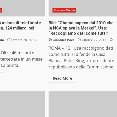
o
Cronaca Mondo
 milioni di telefonate
Bild: “Obama sapeva dal 2010 che
ia. 124 miliardi nel
la NSA spiava la Merkel”. Usa:
“Raccogliamo dati come tutti”
ndò
Ottobre 28, 2013
Gianluca Pace
Ottobre 27, 2013
3
ROMA – “Gli Usa raccolgono dati
ltre 46 milioni di
come tutti” si difende la Casa
ntercettate in un mese
Bianca. Peter King, ex presidente
. La punta...
repubblicano della Commissione...
Read More