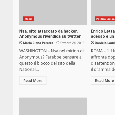
Media
Politica Europ
Nsa, sito attaccato da hacker.
Enrico Lett
Anonymous rivendica su twitter
adesso è un
Maria Elena Perrero
Ottobre 26, 2013
Daniela Laur
WASHINGTON – Nsa nel mirino di
ROMA – “L‘U
Anonymous? Farebbe pensare a
affronta dop
questo il blocco del sito della
disattenzion
National...
il dramma de
Read More
Read More