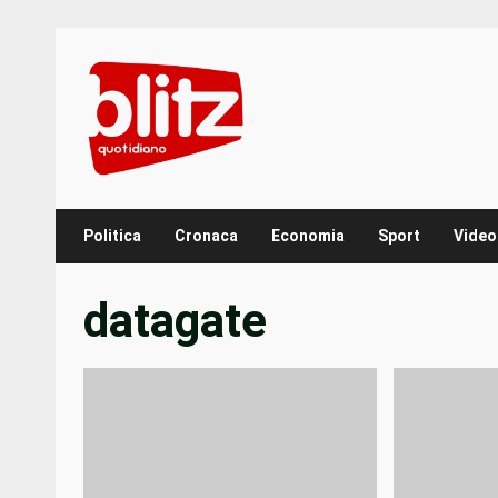
Skip
to
content
Politica
Cronaca
Economia
Sport
Video
datagate