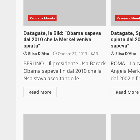
Cronaca Mondo
Cronaca Mon
Datagate, la Bild: “Obama sapeva
Datagate, Sp
dal 2010 che la Merkel veniva
spiata dal 
spiata”
sapeva”
Elisa D'Alto
Ottobre 27, 2013
3
Elisa D'Alto
BERLINO – Il presidente Usa Barack
ROMA – La c
Obama sapeva fin dal 2010 che la
Angela Merke
Nsa stava ascoltando le...
dal 2002 e fi
Read More
Read More