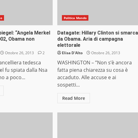
do
Politica Mondo
iegel: “Angela Merkel
Datagate: Hillary Clinton si smarca
2002, Obama non
da Obama. Aria di campagna
elettorale
Ottobre 26, 2013
2
Elisa D'Alto
Ottobre 26, 2013
ancelliera tedesca
WASHINGTON – ”Non s’è ancora
l fu spiata dalla Nsa
fatta piena chiarezza su cosa è
no a poco...
accaduto. Alle accuse e ai
sospetti...
Read More