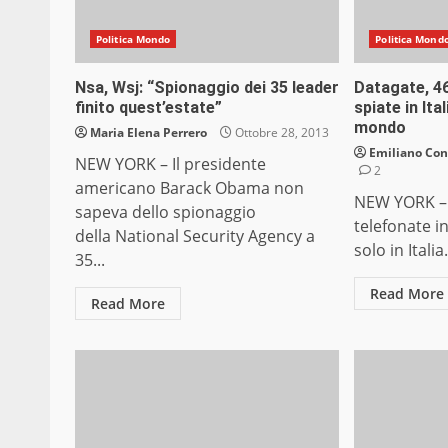
Politica Mondo
Politica Mond
Nsa, Wsj: “Spionaggio dei 35 leader
Datagate, 46
finito quest’estate”
spiate in Ital
mondo
Maria Elena Perrero
Ottobre 28, 2013
Emiliano Co
NEW YORK – Il presidente
2
americano Barack Obama non
NEW YORK – O
sapeva dello spionaggio
telefonate i
della National Security Agency a
solo in Italia
35...
Read More
Read More