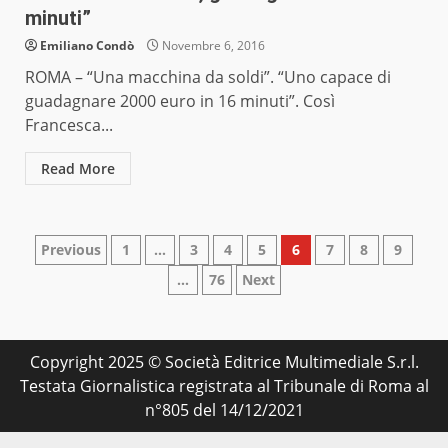
minuti”
Emiliano Condò
Novembre 6, 2016
ROMA – “Una macchina da soldi”. “Uno capace di
guadagnare 2000 euro in 16 minuti”. Così
Francesca...
Read More
Paginazione
Previous
1
…
3
4
5
6
7
8
9
…
76
Next
degli
articoli
Copyright 2025 © Società Editrice Multimediale S.r.l.
Testata Giornalistica registrata al Tribunale di Roma al
n°805 del 14/12/2021