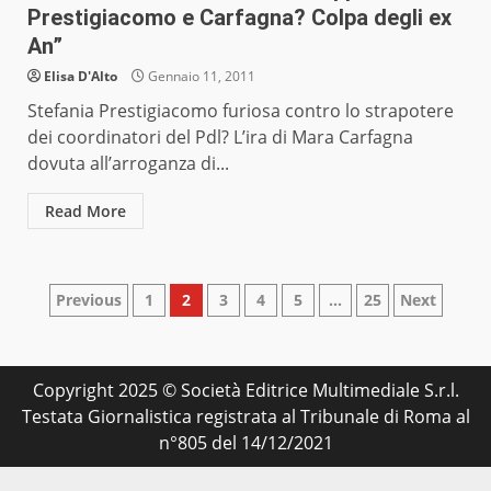
Prestigiacomo e Carfagna? Colpa degli ex
An”
Elisa D'Alto
Gennaio 11, 2011
Stefania Prestigiacomo furiosa contro lo strapotere
dei coordinatori del Pdl? L’ira di Mara Carfagna
dovuta all’arroganza di...
Read More
Paginazione
Previous
1
2
3
4
5
…
25
Next
degli
articoli
Copyright 2025 © Società Editrice Multimediale S.r.l.
Testata Giornalistica registrata al Tribunale di Roma al
n°805 del 14/12/2021