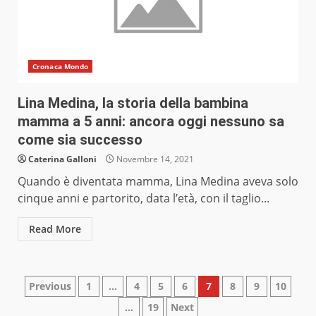
Cronaca Mondo
Lina Medina, la storia della bambina
mamma a 5 anni: ancora oggi nessuno sa
come sia successo
Caterina Galloni
Novembre 14, 2021
Quando è diventata mamma, Lina Medina aveva solo
cinque anni e partorito, data l’età, con il taglio...
Read More
Paginazione
Previous
1
…
4
5
6
7
8
9
10
…
19
Next