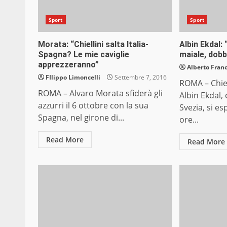
Sport
Sport
Morata: “Chiellini salta Italia-
Albin Ekdal: 
Spagna? Le mie caviglie
maiale, dob
apprezzeranno”
Alberto Franc
FIlippo Limoncelli
Settembre 7, 2016
ROMA – Chiel
ROMA – Alvaro Morata sfiderà gli
Albin Ekdal,
azzurri il 6 ottobre con la sua
Svezia, si e
Spagna, nel girone di...
ore...
Read More
Read More