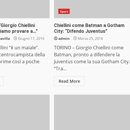
Sport
“Giorgio Chiellini
Chiellini come Batman a Gotham
biamo provare a…”
City: “Difendo Juventus”
avilla
Giugno 17, 2016
admin
Marzo 25, 2016
lini “è un maiale”.
TORINO – Giorgio Chiellini come
 centrocampista della
Batman, pronto a difendere la
sprime così a poche
Juventus come la sua Gotham City.
“Tra...
Read More