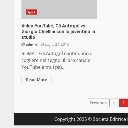
Sport
Video YouTube, Gli Autogol vs
Giorgio Chiellini con lo juventino in
studio
admin
Luglio 27, 2015
ROMA – Gli Autogol continuano a
cogliere nel segno. Il loro canale
YouTube è tra i più...
Read More
Paginazio
Previous
1
2
degli
Copyright 2025 © Società Editrice M
articoli