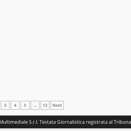
ne
3
4
5
…
12
Next
ultimediale S.r.l. Testata Giornalistica registrata al Tribu