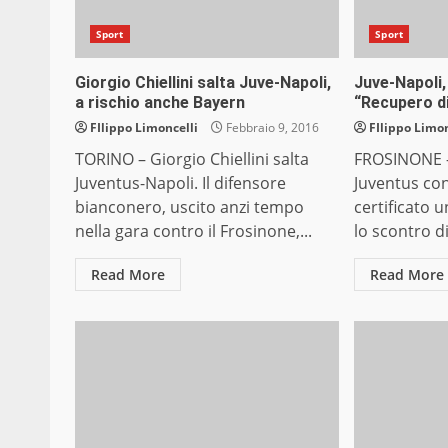
Sport
Sport
Giorgio Chiellini salta Juve-Napoli,
Juve-Napoli, 
a rischio anche Bayern
“Recupero dif
FIlippo Limoncelli
Febbraio 9, 2016
FIlippo Limon
TORINO – Giorgio Chiellini salta
FROSINONE – 
Juventus-Napoli. Il difensore
Juventus con
bianconero, uscito anzi tempo
certificato 
nella gara contro il Frosinone,...
lo scontro di
Read More
Read More