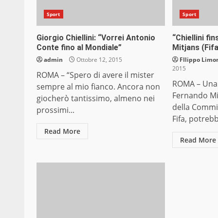
Sport
Sport
Giorgio Chiellini: “Vorrei Antonio
“Chiellini f
Conte fino al Mondiale”
Mitjans (Fif
admin
Ottobre 12, 2015
FIlippo Limon
2015
ROMA – “Spero di avere il mister
ROMA – Una 
sempre al mio fianco. Ancora non
Fernando Mi
giocherò tantissimo, almeno nei
della Commis
prossimi...
Fifa, potrebb
Read More
Read More