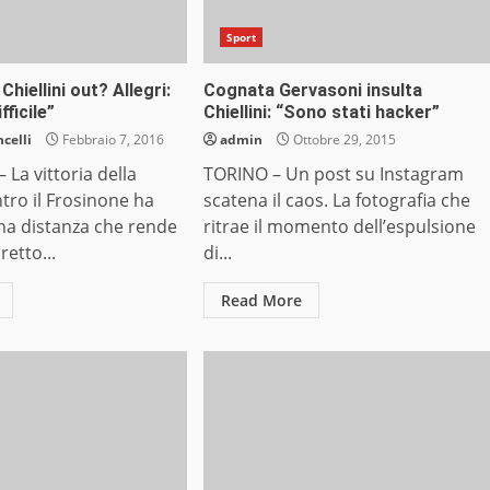
Sport
Chiellini out? Allegri:
Cognata Gervasoni insulta
ficile”
Chiellini: “Sono stati hacker”
celli
Febbraio 7, 2016
admin
Ottobre 29, 2015
La vittoria della
TORINO – Un post su Instagram
tro il Frosinone ha
scatena il caos. La fotografia che
una distanza che rende
ritrae il momento dell’espulsione
retto...
di...
Read More