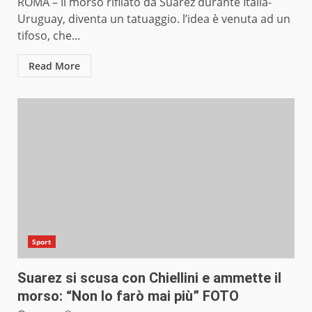
ROMA – Il morso rifilato da Suarez durante Italia-
Uruguay, diventa un tatuaggio. l’idea è venuta ad un
tifoso, che...
Read More
Sport
Suarez si scusa con Chiellini e ammette il
morso: “Non lo farò mai più” FOTO