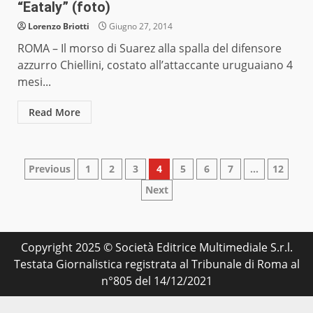
“Eataly” (foto)
Lorenzo Briotti
Giugno 27, 2014
ROMA – Il morso di Suarez alla spalla del difensore
azzurro Chiellini, costato all’attaccante uruguaiano 4
mesi...
Read More
Paginazione
Previous
1
2
3
4
5
6
7
…
12
Next
degli
articoli
Copyright 2025 © Società Editrice Multimediale S.r.l.
Testata Giornalistica registrata al Tribunale di Roma al
n°805 del 14/12/2021