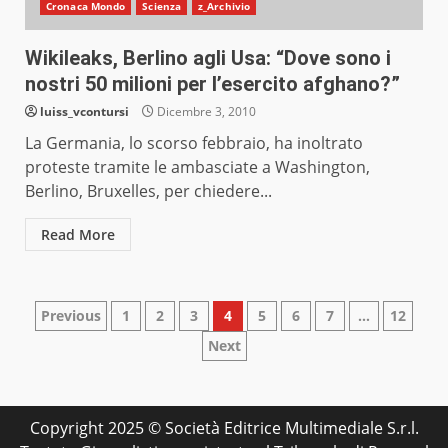
Cronaca Mondo
Scienza
z_Archivio
Wikileaks, Berlino agli Usa: “Dove sono i
nostri 50 milioni per l’esercito afghano?”
luiss_vcontursi
Dicembre 3, 2010
La Germania, lo scorso febbraio, ha inoltrato
proteste tramite le ambasciate a Washington,
Berlino, Bruxelles, per chiedere...
Read More
Paginazione
Previous
1
2
3
4
5
6
7
…
12
Next
degli
articoli
Copyright 2025 © Società Editrice Multimediale S.r.l.