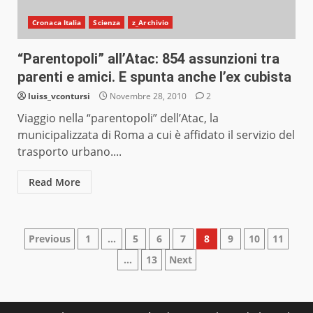
Cronaca Italia
Scienza
z_Archivio
“Parentopoli” all’Atac: 854 assunzioni tra
parenti e amici. E spunta anche l’ex cubista
luiss_vcontursi
Novembre 28, 2010
2
Viaggio nella “parentopoli” dell’Atac, la
municipalizzata di Roma a cui è affidato il servizio del
trasporto urbano....
Read More
Paginazione
Previous
1
…
5
6
7
8
9
10
11
…
13
Next
degli
articoli