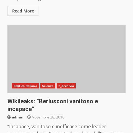
Read More
Politica Italiana
Scienza
z_Archivio
Wikileaks: “Berlusconi vanitoso e
incapace”
admin
Novembre 28, 2010
”Incapace, vanitoso e inefficace come leader