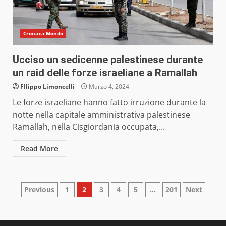
Cronaca Mondo
Ucciso un sedicenne palestinese durante
un raid delle forze israeliane a Ramallah
FIlippo Limoncelli
Marzo 4, 2024
Le forze israeliane hanno fatto irruzione durante la
notte nella capitale amministrativa palestinese
Ramallah, nella Cisgiordania occupata,...
Read More
Paginazione
Previous
1
2
3
4
5
…
201
Next
degli