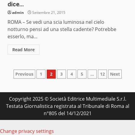
dice…
admin
Settembre 21, 2015
ROMA – Se vedi una scia luminosa nel cielo
notturno pensi ad una stella cadente? Potrebbe
esserlo, ma...
Read More
Paginazione
Previous
1
2
3
4
5
…
12
Next
degli
articoli
Copyright 2025 © Società Editrice Multimediale S.r.l.
Testata Giornalistica registrata al Tribunale di Roma al
n°805 del 14/12/2021
Change privacy settings