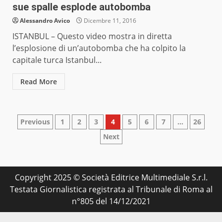
sue spalle esplode autobomba
Alessandro Avico
Dicembre 11, 2016
ISTANBUL – Questo video mostra in diretta
l’esplosione di un’autobomba che ha colpito la
capitale turca Istanbul...
Read More
Paginazione
Previous
1
2
3
4
5
6
7
…
26
Next
degli
articoli
Copyright 2025 © Società Editrice Multimediale S.r.l.
Testata Giornalistica registrata al Tribunale di Roma al
n°805 del 14/12/2021