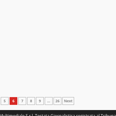
5
6
7
8
9
…
26
Next
ultimediale S.r.l. Testata Giornalistica registrata al Tribu