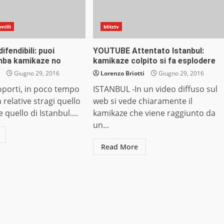
milli
blitztv
ifendibili: puoi
YOUTUBE Attentato Istanbul:
mba kamikaze no
kamikaze colpito si fa esplodere
o
Giugno 29, 2016
Lorenzo Briotti
Giugno 29, 2016
porti, in poco tempo
ISTANBUL -In un video diffuso sul
 relative stragi quello
web si vede chiaramente il
e quello di Istanbul....
kamikaze che viene raggiunto da
un...
Read More