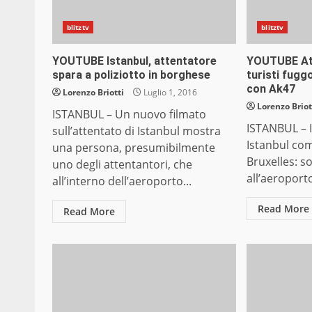
blitztv
blitztv
YOUTUBE Istanbul, attentatore
YOUTUBE Att
spara a poliziotto in borghese
turisti fug
con Ak47
Lorenzo Briotti
Luglio 1, 2016
Lorenzo Briot
ISTANBUL – Un nuovo filmato
ISTANBUL – I 
sull’attentato di Istanbul mostra
Istanbul come
una persona, presumibilmente
Bruxelles: s
uno degli attentantori, che
all’aeroporto
all’interno dell’aeroporto...
Read More
Read More