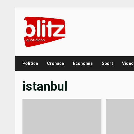
Skip
to
content
Politica
Cronaca
Economia
Sport
Video
istanbul