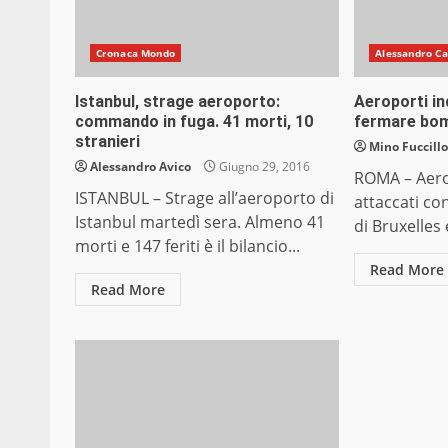
Cronaca Mondo
Alessandro Ca
Istanbul, strage aeroporto:
Aeroporti ind
commando in fuga. 41 morti, 10
fermare bo
stranieri
Mino Fuccill
Alessandro Avico
Giugno 29, 2016
ROMA – Aero
ISTANBUL – Strage all’aeroporto di
attaccati con
Istanbul martedì sera. Almeno 41
di Bruxelles 
morti e 147 feriti è il bilancio...
Read More
Read More