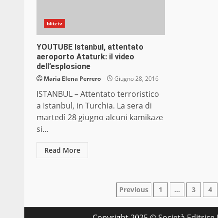
blitztv
YOUTUBE Istanbul, attentato
aeroporto Ataturk: il video
dell’esplosione
Maria Elena Perrero
Giugno 28, 2016
ISTANBUL – Attentato terroristico
a Istanbul, in Turchia. La sera di
martedì 28 giugno alcuni kamikaze
si...
Read More
Paginazione
Previous
1
…
3
4
degli
Copyright 2025 © Società Editrice M