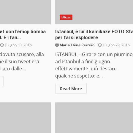
blitztv
eet con l’emoji bomba
Istanbul, è lui il kamikaze FOTO St
. E i fan…
per farsi esplodere
Giugno 30, 2016
Maria Elena Perrero
Giugno 29, 2016
dovuta scusare, alla
ISTANBUL – Girare con un piumino
he il suo tweet era
ad Istanbul a fine giugno
iato dalle...
effettivamente può destare
qualche sospetto: e...
Read More