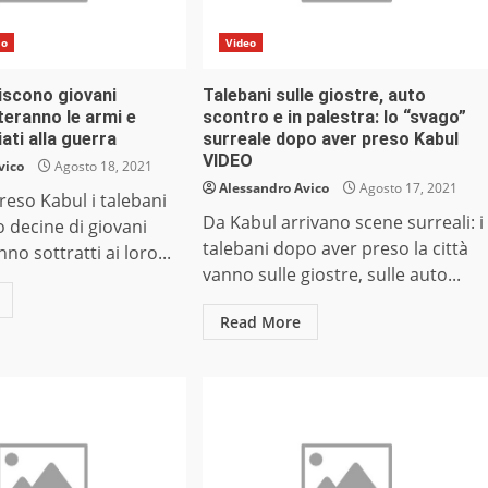
do
Video
iscono giovani
Talebani sulle giostre, auto
teranno le armi e
scontro e in palestra: lo “svago”
ati alla guerra
surreale dopo aver preso Kabul
VIDEO
vico
Agosto 18, 2021
Alessandro Avico
Agosto 17, 2021
eso Kabul i talebani
Da Kabul arrivano scene surreali: i
 decine di giovani
talebani dopo aver preso la città
nno sottratti ai loro...
vanno sulle giostre, sulle auto...
Read More