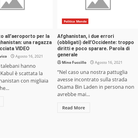
Politica Mondo
to all’aeroporto per la
Afghanistan, i due errori
ghanistan: una ragazza
(obbligati) dell’Occidente: troppo
cciata VIDEO
diritti e poco sparare. Parola di
generale
vico
Agosto 16, 2021
Mino Fuccillo
Agosto 16, 2021
 talebani hanno
“Nel caso una nostra pattuglia
Kabul è scattata la
avesse incontrato sulla strada
ghanistan con migliaia
Osama Bin Laden in persona non
he...
avrebbe mai...
Read More