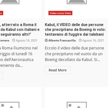
do
Video news Vista
 atterrato a Roma il
Kabul, il VIDEO delle due persone
da Kabul con italiani e
che precipitano da Boeing in volo:
 seguiranno altri”
tentavano di fuggire dai talebani
Perrero
Agosto 16, 2021
Alberto Francavilla
Agosto 16, 2021
 a Roma Fiumicino nel
Eccolo il video delle due persone
iggio di lunedì 16
che precipitano nel vuoto da un
eo dell’Aeronautica
Boeing decollato da Kabul. Si...
veniente da...
Read More