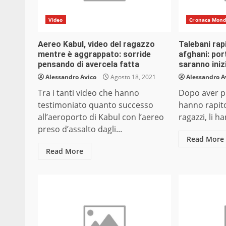
Video
Cronaca Mon
Aereo Kabul, video del ragazzo
Talebani rap
mentre è aggrappato: sorride
afghani: por
pensando di avercela fatta
saranno inizi
Alessandro Avico
Agosto 18, 2021
Alessandro A
Tra i tanti video che hanno
Dopo aver pr
testimoniato quanto successo
hanno rapito
all’aeroporto di Kabul con l’aereo
ragazzi, li ha
preso d’assalto dagli...
Read More
Read More