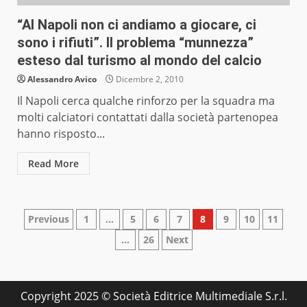
“Al Napoli non ci andiamo a giocare, ci
sono i rifiuti”. Il problema “munnezza”
esteso dal turismo al mondo del calcio
Alessandro Avico
Dicembre 2, 2010
Il Napoli cerca qualche rinforzo per la squadra ma
molti calciatori contattati dalla società partenopea
hanno risposto...
Read More
Paginazione
Previous
1
…
5
6
7
8
9
10
11
…
26
Next
degli
articoli
Copyright 2025 © Società Editrice Multimediale S.r.l.