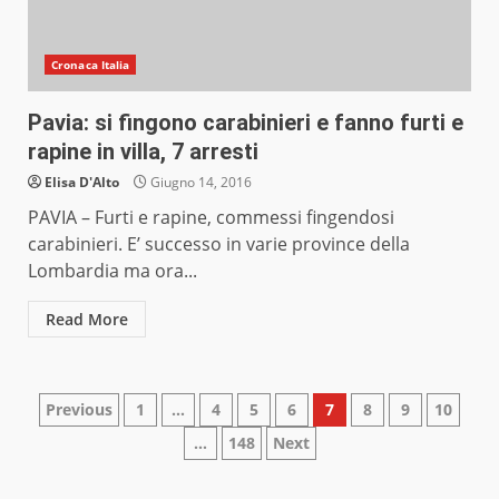
Cronaca Italia
Pavia: si fingono carabinieri e fanno furti e
rapine in villa, 7 arresti
Elisa D'Alto
Giugno 14, 2016
PAVIA – Furti e rapine, commessi fingendosi
carabinieri. E’ successo in varie province della
Lombardia ma ora...
Read More
Paginazione
Previous
1
…
4
5
6
7
8
9
10
…
148
Next
degli