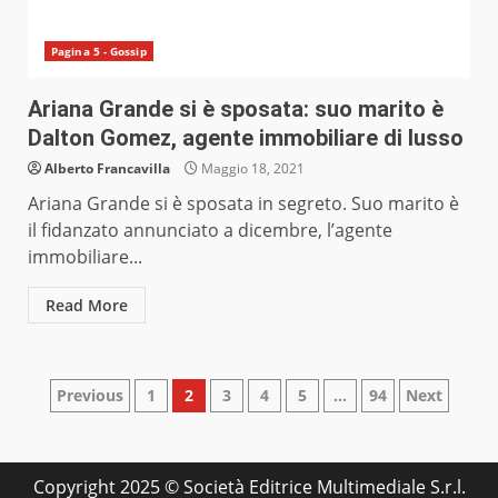
Pagina 5 - Gossip
Ariana Grande si è sposata: suo marito è
Dalton Gomez, agente immobiliare di lusso
Alberto Francavilla
Maggio 18, 2021
Ariana Grande si è sposata in segreto. Suo marito è
il fidanzato annunciato a dicembre, l’agente
immobiliare...
Read More
Paginazione
Previous
1
2
3
4
5
…
94
Next
degli
articoli
Copyright 2025 © Società Editrice Multimediale S.r.l.