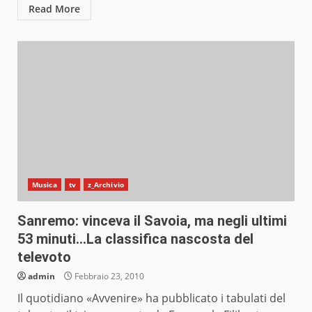
Read More
Musica
tv
z_Archivio
Sanremo: vinceva il Savoia, ma negli ultimi
53 minuti…La classifica nascosta del
televoto
admin
Febbraio 23, 2010
Il quotidiano «Avvenire» ha pubblicato i tabulati del