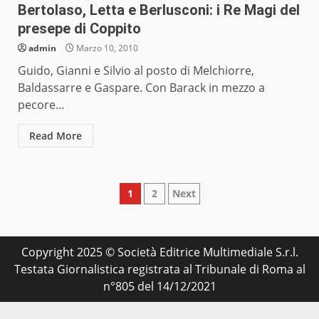
Bertolaso, Letta e Berlusconi: i Re Magi del
presepe di Coppito
admin
Marzo 10, 2010
Guido, Gianni e Silvio al posto di Melchiorre,
Baldassarre e Gaspare. Con Barack in mezzo a
pecore...
Read More
Paginazione
1
2
Next
degli
articoli
Copyright 2025 © Società Editrice Multimediale S.r.l.
Testata Giornalistica registrata al Tribunale di Roma al
n°805 del 14/12/2021