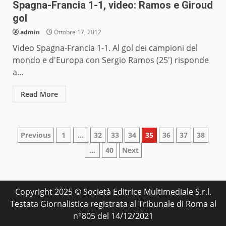
Spagna-Francia 1-1, video: Ramos e Giroud
gol
admin
Ottobre 17, 2012
Video Spagna-Francia 1-1. Al gol dei campioni del
mondo e d'Europa con Sergio Ramos (25') risponde
a...
Read More
Paginazione
Previous
1
…
32
33
34
35
36
37
38
…
40
Next
degli
articoli
Copyright 2025 © Società Editrice Multimediale S.r.l.
Testata Giornalistica registrata al Tribunale di Roma al
n°805 del 14/12/2021