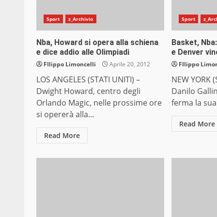
Sport
z_Archivio
Sport
z_Arc
Nba, Howard si opera alla schiena
Basket, Nba:
e dice addio alle Olimpiadi
e Denver vi
FIlippo Limoncelli
Aprile 20, 2012
FIlippo Limon
LOS ANGELES (STATI UNITI) –
NEW YORK (S
Dwight Howard, centro degli
Danilo Galli
Orlando Magic, nelle prossime ore
ferma la sua
si opererà alla...
Read More
Read More