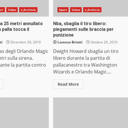
rt
Video
z_Archivio
Sport
Video
z_Archivio
da 25 metri annullato
Nba, sbaglia il tiro libero:
 palla tocca il
piegamenti sulle braccia per
punizione
ti
Dicembre 30, 2010
Lorenzo Briotti
Ottobre 29, 2010
as degli Orlando Magic
Dwight Howard sbaglia un tiro
tri sulla sirena.
libero durante la partita di
nte la partita contro
pallacanestro tra Washington
Wizards e Orlando Magic....
Read More