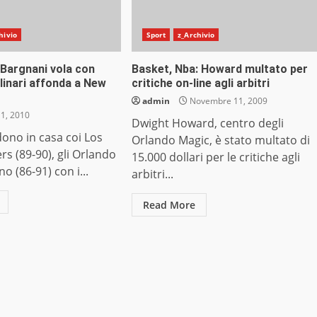
hivio
Sport
z_Archivio
 Bargnani vola con
Basket, Nba: Howard multato per
linari affonda a New
critiche on-line agli arbitri
admin
Novembre 11, 2009
 1, 2010
Dwight Howard, centro degli
rdono in casa coi Los
Orlando Magic, è stato multato di
rs (89-90), gli Orlando
15.000 dollari per le critiche agli
o (86-91) con i...
arbitri...
Read More