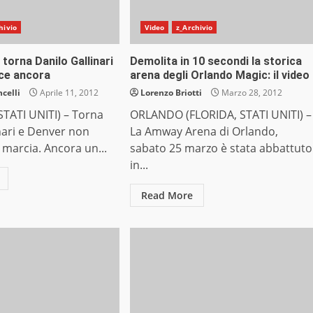
hivio
Video
z_Archivio
 torna Danilo Gallinari
Demolita in 10 secondi la storica
nce ancora
arena degli Orlando Magic: il video
celli
Aprile 11, 2012
Lorenzo Briotti
Marzo 28, 2012
TATI UNITI) – Torna
ORLANDO (FLORIDA, STATI UNITI) –
nari e Denver non
La Amway Arena di Orlando,
 marcia. Ancora un...
sabato 25 marzo è stata abbattuto
in...
Read More