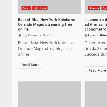
Sport
z_Archivio
Scienza
Spo
Basket Nba: New York Knicks vs
Il canestro 
Orlando Magic streaming free
ad Arenas: la
online
cronometro
Dicembre 31, 2010
Lorenzo Briot
Basket Nba: New York Knicks vs
Gilbert Aren
Orlando Magic streaming free
tira da 25 me
online
Succede dura
i...
Read More
Read More