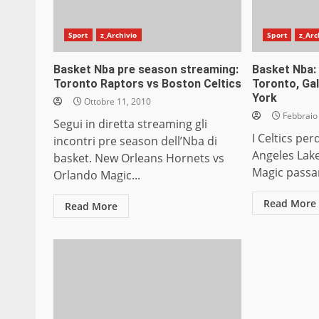
Sport
z_Archivio
Sport
z_Arc
Basket Nba pre season streaming:
Basket Nba:
Toronto Raptors vs Boston Celtics
Toronto, Gal
York
Ottobre 11, 2010
Febbraio
Segui in diretta streaming gli
I Celtics pe
incontri pre season dell’Nba di
Angeles Lake
basket. New Orleans Hornets vs
Magic passan
Orlando Magic...
Read More
Read More