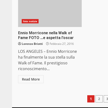
foto notizie
Ennio Morricone nella Walk of
Fame FOTO …e aspetta l’oscar
Lorenzo Briotti
Febbraio 27, 2016
LOS ANGELES – Ennio Morricone
ha finalmente la sua stella sulla
Walk of Fame. Il prestigioso
riconoscimento...
Read More
Pagin
1
2