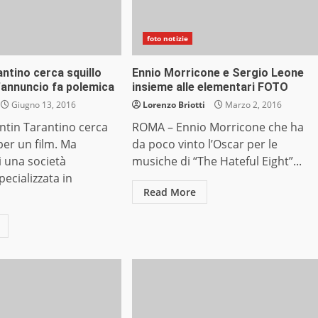
foto notizie
ntino cerca squillo
Ennio Morricone e Sergio Leone
 l’annuncio fa polemica
insieme alle elementari FOTO
Giugno 13, 2016
Lorenzo Briotti
Marzo 2, 2016
tin Tarantino cerca
ROMA – Ennio Morricone che ha
er un film. Ma
da poco vinto l’Oscar per le
i una società
musiche di “The Hateful Eight”...
ecializzata in
Read More