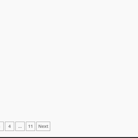
azione
3
4
…
11
Next