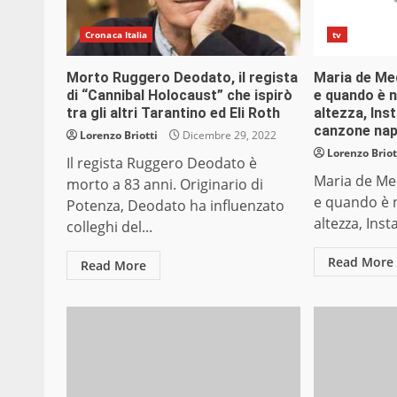
Cronaca Italia
tv
Morto Ruggero Deodato, il regista
Maria de Med
di “Cannibal Holocaust” che ispirò
e quando è na
tra gli altri Tarantino ed Eli Roth
altezza, Ins
canzone nap
Lorenzo Briotti
Dicembre 29, 2022
Lorenzo Briot
Il regista Ruggero Deodato è
Maria de Med
morto a 83 anni. Originario di
e quando è n
Potenza, Deodato ha influenzato
altezza, Inst
colleghi del...
Read More
Read More