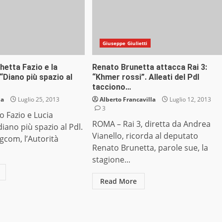
Giuseppe Giulietti
etta Fazio e la
Renato Brunetta attacca Rai 3:
“Diano più spazio al
“Khmer rossi”. Alleati del Pdl
tacciono…
ia
Luglio 25, 2013
Alberto Francavilla
Luglio 12, 2013
3
 Fazio e Lucia
ROMA – Rai 3, diretta da Andrea
iano più spazio al Pdl.
Vianello, ricorda al deputato
Agcom, l’Autorità
Renato Brunetta, parole sue, la
stagione...
Read More