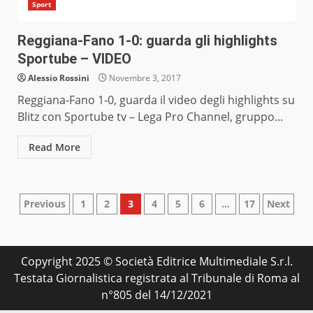
Sport
Reggiana-Fano 1-0: guarda gli highlights
Sportube – VIDEO
Alessio Rossini
Novembre 3, 2017
Reggiana-Fano 1-0, guarda il video degli highlights su
Blitz con Sportube tv – Lega Pro Channel, gruppo...
Read More
Paginazione
Previous
1
2
3
4
5
6
…
17
Next
degli
articoli
Copyright 2025 © Società Editrice Multimediale S.r.l.
Testata Giornalistica registrata al Tribunale di Roma al
n°805 del 14/12/2021