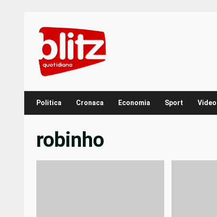
Skip
to
content
Politica
Cronaca
Economia
Sport
Video
robinho