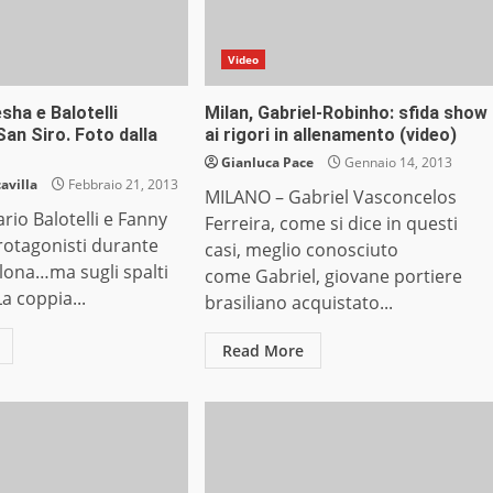
Video
ha e Balotelli
Milan, Gabriel-Robinho: sfida show
San Siro. Foto dalla
ai rigori in allenamento (video)
Gianluca Pace
Gennaio 14, 2013
avilla
Febbraio 21, 2013
MILANO – Gabriel Vasconcelos
io Balotelli e Fanny
Ferreira, come si dice in questi
otagonisti durante
casi, meglio conosciuto
lona…ma sugli spalti
come Gabriel, giovane portiere
La coppia...
brasiliano acquistato...
Read More