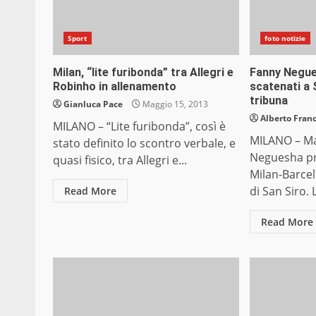
Sport
foto notizie
Milan, “lite furibonda” tra Allegri e
Fanny Negues
Robinho in allenamento
scatenati a 
tribuna
Gianluca Pace
Maggio 15, 2013
Alberto Franc
MILANO – “Lite furibonda”, così è
MILANO – Mar
stato definito lo scontro verbale, e
Neguesha pr
quasi fisico, tra Allegri e...
Milan-Barcel
di San Siro. 
Read More
Read More