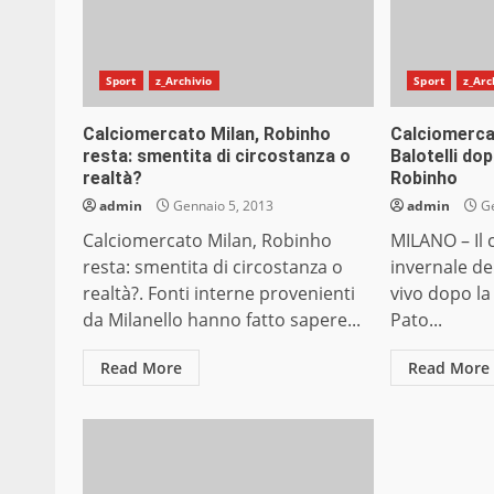
Sport
z_Archivio
Sport
z_Arc
Calciomercato Milan, Robinho
Calciomercat
resta: smentita di circostanza o
Balotelli do
realtà?
Robinho
admin
Gennaio 5, 2013
admin
Ge
Calciomercato Milan, Robinho
MILANO – Il 
resta: smentita di circostanza o
invernale de
realtà?. Fonti interne provenienti
vivo dopo la
da Milanello hanno fatto sapere...
Pato...
Read More
Read More