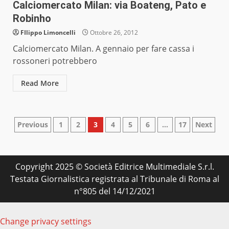
Calciomercato Milan: via Boateng, Pato e
Robinho
FIlippo Limoncelli
Ottobre 26, 2012
Calciomercato Milan. A gennaio per fare cassa i
rossoneri potrebbero
Read More
Paginazione
Previous
1
2
3
4
5
6
…
17
Next
degli
articoli
Copyright 2025 © Società Editrice Multimediale S.r.l.
Testata Giornalistica registrata al Tribunale di Roma al
n°805 del 14/12/2021
Change privacy settings