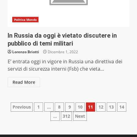
Politica Mondo
In Russia da oggi è vietato discutere in
pubblico di temi militari
Lorenzo Briotti
Dicembre 1, 2022
E’ entrata oggi in vigore in Russia una direttiva dei
servizi di sicurezza interni (Fsb) che vieta...
Read More
Paginazione
Previous
1
…
8
9
10
11
12
13
14
…
312
Next
degli
articoli