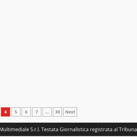
4
5
6
7
…
30
Next
ultimediale S.r.l. Testata Giornalistica registrata al Tribu