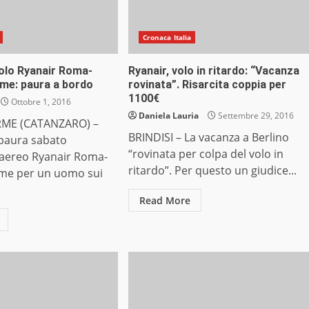
Cronaca Italia
volo Ryanair Roma-
Ryanair, volo in ritardo: “Vacanza
me: paura a bordo
rovinata”. Risarcita coppia per
1100€
Ottobre 1, 2016
Daniela Lauria
Settembre 29, 2016
RME (CATANZARO) –
BRINDISI – La vacanza a Berlino
paura sabato
“rovinata per colpa del volo in
l’aereo Ryanair Roma-
ritardo”. Per questo un giudice...
me per un uomo sui
Read More