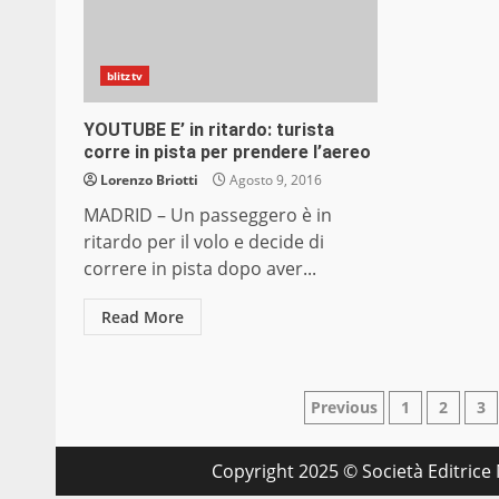
blitztv
YOUTUBE E’ in ritardo: turista
corre in pista per prendere l’aereo
Lorenzo Briotti
Agosto 9, 2016
MADRID – Un passeggero è in
ritardo per il volo e decide di
correre in pista dopo aver...
Read More
Paginazione
Previous
1
2
3
degli
Copyright 2025 © Società Editrice M
articoli