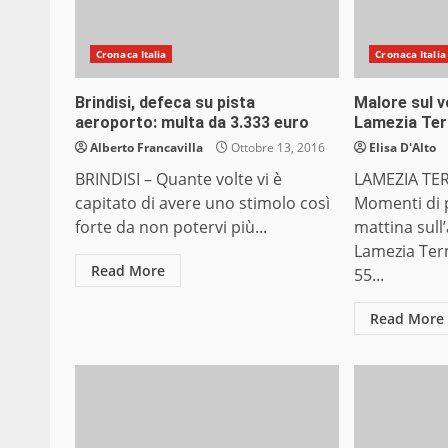
Cronaca Italia
Cronaca Italia
Brindisi, defeca su pista
Malore sul 
aeroporto: multa da 3.333 euro
Lamezia Ter
Alberto Francavilla
Ottobre 13, 2016
Elisa D'Alto
BRINDISI – Quante volte vi è
LAMEZIA TE
capitato di avere uno stimolo così
Momenti di 
forte da non potervi più...
mattina sul
Lamezia Ter
Read More
55...
Read More