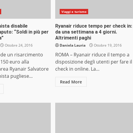
Viaggi e turismo
ista disabile
Ryanair riduce tempo per check in:
puto: “Soldi in più per
da una settimana a 4 giorni.
a”
Altrimenti paghi
Ottobre 24, 2016
Daniela Lauria
Ottobre 19, 2016
de un risarcimento
ROMA – Ryanair riduce il tempo a
 150 euro alla
disposizione degli utenti per fare il
rea Ryanair Salvatore
check in online. La...
ista pugliese...
Read More