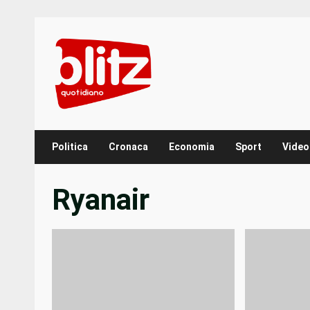
Skip
to
content
Politica
Cronaca
Economia
Sport
Video
Ryanair