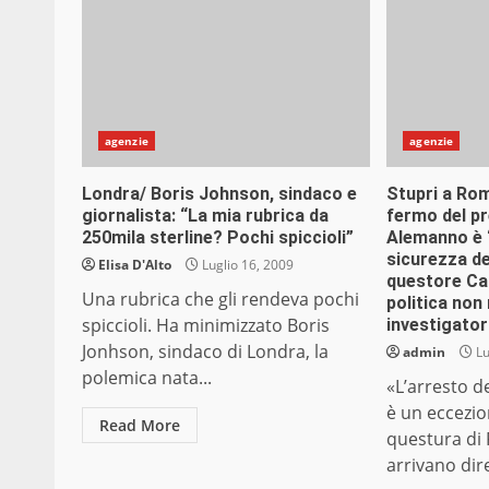
agenzie
agenzie
Londra/ Boris Johnson, sindaco e
Stupri a Rom
giornalista: “La mia rubrica da
fermo del pr
250mila sterline? Pochi spiccioli”
Alemanno è “
sicurezza del
Elisa D'Alto
Luglio 16, 2009
questore Ca
Una rubrica che gli rendeva pochi
politica non 
spiccioli. Ha minimizzato Boris
investigator
Jonhson, sindaco di Londra, la
admin
Lu
polemica nata...
«L’arresto d
è un eccezio
Read More
questura di
arrivano dir