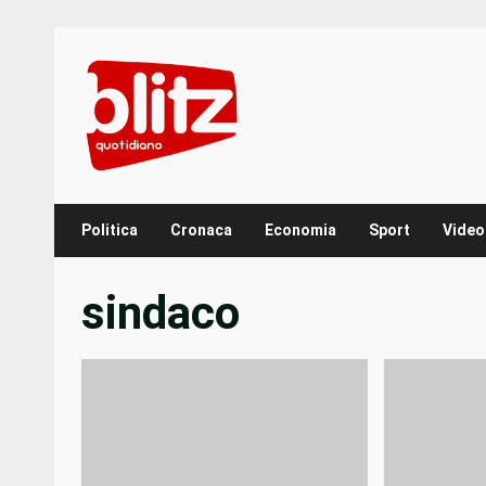
Skip
to
content
Politica
Cronaca
Economia
Sport
Video
sindaco