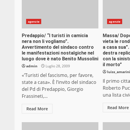
agenzie
agenzie
Predappio/ “I turisti in camicia
Massa/ Dopo 
nera non li vogliamo”.
vieta le ron
Avvertimento del sindaco contro
a casa sua”.
le manifestazioni nostalgiche nel
destra repli
luogo dove è nato Benito Mussolini
con la sinis
il morto”
admin
Luglio 28, 2009
luiss_amarin
«’Turisti del fascismo, per favore,
Il primo cit
state a casa». È l’invito del sindaco
Roberto Pucc
del Pd di Predappio, Giorgio
una lista civi
Frassineti,...
Read More
Read More