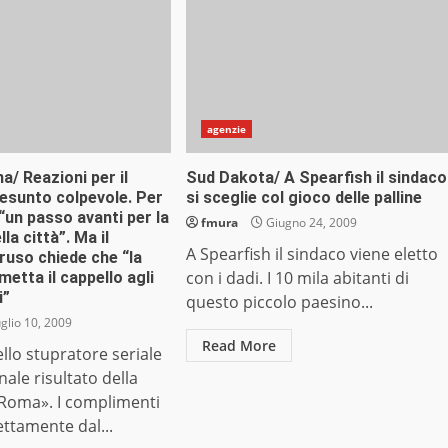
agenzie
a/ Reazioni per il
Sud Dakota/ A Spearfish il sindaco
esunto colpevole. Per
si sceglie col gioco delle palline
un passo avanti per la
fmura
Giugno 24, 2009
la città”. Ma il
A Spearfish il sindaco viene eletto
ruso chiede che “la
con i dadi. I 10 mila abitanti di
metta il cappello agli
i”
questo piccolo paesino...
glio 10, 2009
Read More
ello stupratore seriale
nale risultato della
 Roma». I complimenti
ettamente dal...