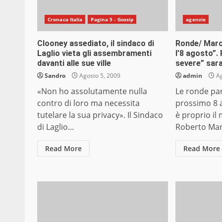
Cronaca Italia
Pagina 5 - Gossip
agenzie
Clooney assediato, il sindaco di
Ronde/ Maro
Laglio vieta gli assembramenti
l’8 agosto”.
davanti alle sue ville
severe” sara
Sandro
Agosto 5, 2009
admin
Ag
«Non ho assolutamente nulla
Le ronde par
contro di loro ma necessita
prossimo 8 
tutelare la sua privacy». Il Sindaco
è proprio il 
di Laglio...
Roberto Maro
Read More
Read More