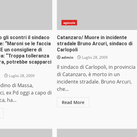
agenzie
gli scontri il sindaco
Catanzaro/ Muore in incidente
de: “Maroni se le faccia
stradale Bruno Arcuri, sindaco di
 E un consigliere di
Carlopoli
ca: “Troppa tolleranza
admin
Luglio 28, 2009
tra, potrebbe scapparci
Il sindaco di Carlopoli, in provincia
di Catanzaro, è morto in un
i
Luglio 28, 2009
incidente stradale. Bruno Arcuri,
tadino di Massa,
che...
i, ex Pd oggi a capo di
ca, ha...
Read More