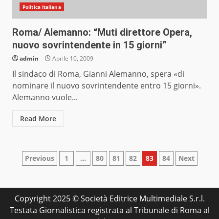
Politica Italiana
Roma/ Alemanno: “Muti direttore Opera,
nuovo sovrintendente in 15 giorni”
admin
Aprile 10, 2009
Il sindaco di Roma, Gianni Alemanno, spera «di
nominare il nuovo sovrintendente entro 15 giorni».
Alemanno vuole...
Read More
Paginazione
Previous
1
…
80
81
82
83
84
Next
degli
articoli
Copyright 2025 © Società Editrice Multimediale S.r.l.
Testata Giornalistica registrata al Tribunale di Roma al