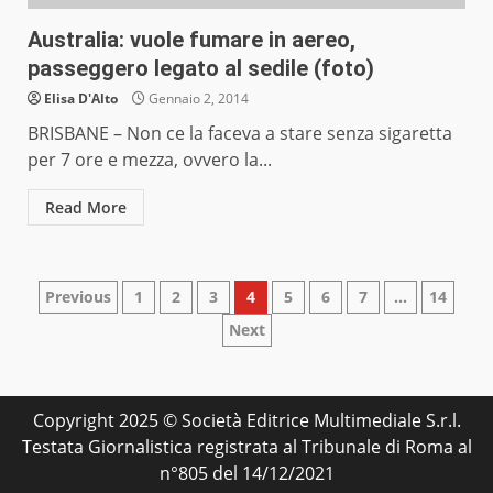
Australia: vuole fumare in aereo,
passeggero legato al sedile (foto)
Elisa D'Alto
Gennaio 2, 2014
BRISBANE – Non ce la faceva a stare senza sigaretta
per 7 ore e mezza, ovvero la...
Read More
Paginazione
Previous
1
2
3
4
5
6
7
…
14
Next
degli
articoli
Copyright 2025 © Società Editrice Multimediale S.r.l.
Testata Giornalistica registrata al Tribunale di Roma al
n°805 del 14/12/2021