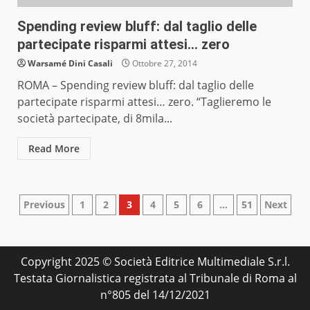
Spending review bluff: dal taglio delle
partecipate risparmi attesi… zero
Warsamé Dini Casali
Ottobre 27, 2014
ROMA – Spending review bluff: dal taglio delle
partecipate risparmi attesi… zero. “Taglieremo le
società partecipate, di 8mila...
Read More
Paginazione
Previous
1
2
3
4
5
6
…
51
Next
degli
articoli
Copyright 2025 © Società Editrice Multimediale S.r.l.
Testata Giornalistica registrata al Tribunale di Roma al
n°805 del 14/12/2021