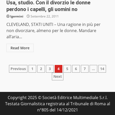
Usa, studio. Con il divorzio le donne
perdono i capelli, gli uomini no
lgermini
Settembre 22, 2011
CLEVELAND, STATI UNITI – Una ragione in più per
non divorziare, almeno per le donne. Mandare
all’aria...
Read More
Paginazione
Previous
1
2
3
4
5
6
7
…
14
Next
degli
articoli
Copyright 2025 © Società Editrice Multimediale S.r.l.
Testata Giornalistica registrata al Tribunale di Roma al
n°805 del 14/12/2021