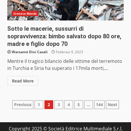
Cronaca Mondo
Sotto le macerie, sussurri di
sopravvivenza: bimbo salvato dopo 80 ore,
madre e figlio dopo 70
Warsamé Dini Casali
Febbraio 9, 2023
Mentre il tragico bilancio delle vittime del terremoto
in Turchia e Siria ha superato i 17mila morti,...
Read More
Paginazione
Previous
1
2
3
4
5
…
144
Next
degli
articoli
Copyright 2025 © Società Editrice Multimediale S.r.l.