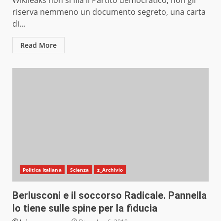
Wikileaks non si fila il Partito democratico, non gli
riserva nemmeno un documento segreto, una carta
di...
Read More
Politica Italiana
Scienza
z_Archivio
Berlusconi e il soccorso Radicale. Pannella
lo tiene sulle spine per la fiducia