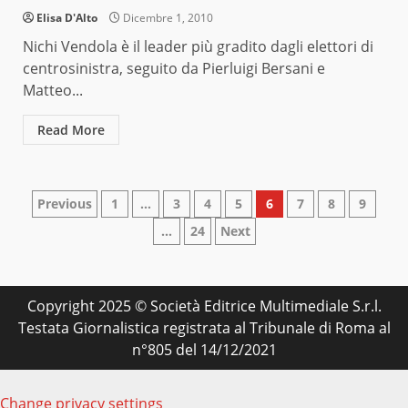
Elisa D'Alto
Dicembre 1, 2010
Nichi Vendola è il leader più gradito dagli elettori di
centrosinistra, seguito da Pierluigi Bersani e
Matteo...
Read More
Paginazione
Previous
1
…
3
4
5
6
7
8
9
…
24
Next
degli
articoli
Copyright 2025 © Società Editrice Multimediale S.r.l.
Testata Giornalistica registrata al Tribunale di Roma al
n°805 del 14/12/2021
Change privacy settings