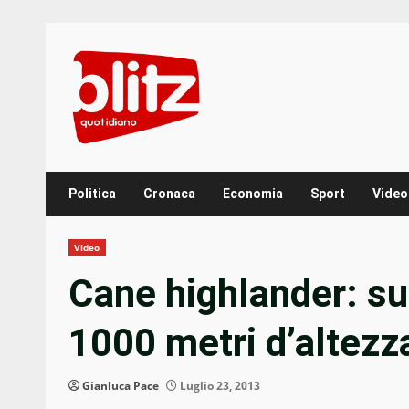
Skip
to
content
Politica
Cronaca
Economia
Sport
Video
Video
Cane highlander: sul
1000 metri d’altezz
Gianluca Pace
Luglio 23, 2013