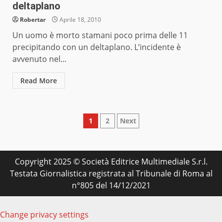
deltaplano
Robertar
Aprile 18, 2010
Un uomo è morto stamani poco prima delle 11
precipitando con un deltaplano. L’incidente è
avvenuto nel...
Read More
Paginazione
1
2
Next
degli
articoli
Copyright 2025 © Società Editrice Multimediale S.r.l.
Testata Giornalistica registrata al Tribunale di Roma al
n°805 del 14/12/2021
Change privacy settings