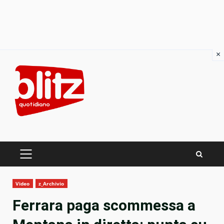
×
Skip
to
content
PRIMARY
MENU
Video
z_Archivio
Ferrara paga scommessa a