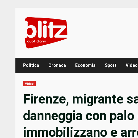
Skip
to
content
Politica
Cronaca
Economia
Sport
Video
Video
Firenze, migrante sa
danneggia con palo di
immobilizzano e ar