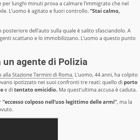
he per lunghi minuti prova a calmare l’immigrato che nel
e. L’uomo è agitato e fuori controllo.
“Stai calmo,
posteriore dell’auto sulla quale è salito sfasciandolo. A
i agenti scattano e lo immobilizzano. L’uomo a questo punto
 un agente di Polizia
o alla Stazione Termini di Roma.
L’uomo, 44 anni, ha colpito
vano ipotizzato nei suoi confronti tre reati: quello di
porto
le
e di
tentato omicidio.
Ma quest’ultima accusa è caduta.
r
“eccesso colposo nell’uso legittimo delle armi”
, ma la
dovuto.