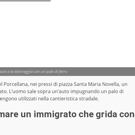
auto e la danneggia con un palo di ferro
el Porcellana, nei pressi di piazza Santa Maria Novella, un
rato. L’uomo sale sopra un’auto impugnando un palo di
ngono utilizzati nella cantieristica stradale.
almare un immigrato che grida con