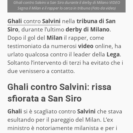
Ghali contro Salvini a San Siro durante il derby di Milano VIDEO
Segna il Milan e il rapper lo cerca in tribuna (Foto da video)
Ghali
contro
Salvini
nella
tribuna di San
Siro
, durante l’ultimo
derby di Milano
.
Dopo il gol del
Milan
il rapper, come
testimoniato da numerosi
video
online, ha
urlato qualcosa contro il leader della
Lega
.
Soltanto l’intervento di terzi ha evitato che i
due venissero a contatto.
Ghali contro Salvini: rissa
sfiorata a San Siro
Ghali
si è scagliato contro
Salvini
che stava
esultando per il pareggio del Milan. L’ex
ministro è notoriamente milanista e per i