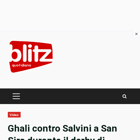
×
Skip
to
content
PRIMARY
MENU
Video
Ghali contro Salvini a San