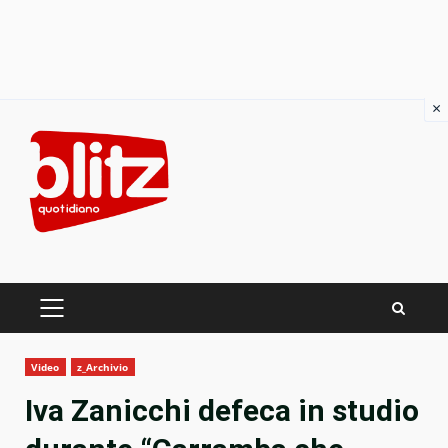
×
Skip
to
content
PRIMARY
MENU
Video
z_Archivio
Iva Zanicchi defeca in studio