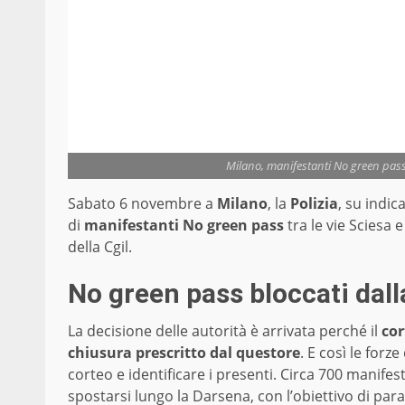
Milano, manifestanti No green pass 
Sabato 6 novembre a
Milano
, la
Polizia
, su indic
di
manifestanti No green pass
tra le vie Sciesa 
della Cgil.
No green pass bloccati dall
La decisione delle autorità è arrivata perché il
cor
chiusura prescritto dal questore
. E così le forz
corteo e identificare i presenti. Circa 700 manifest
spostarsi lungo la Darsena, con l’obiettivo di paral