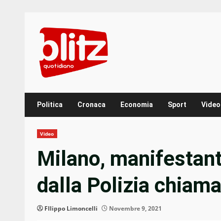
Skip
to
content
Politica
Cronaca
Economia
Sport
Video
Video
Milano, manifestant
dalla Polizia chiam
FIlippo Limoncelli
Novembre 9, 2021