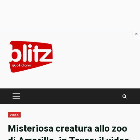
×
Skip
to
content
PRIMARY
MENU
Video
Misteriosa creatura allo zoo