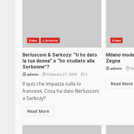
Video
z_Archivio
Video
Berlusconi & Sarkozy: “ti ho dato
Milano moda
la tua donna” o “ho studiato alla
Zegna
Sorbonne”?
admin
Fe
admin
Febbraio 27, 2009
2
Il quiz che impazza sulla tv
Read More
francese. Cosa ha dato Berlusconi
a Sarkozy?
Read More