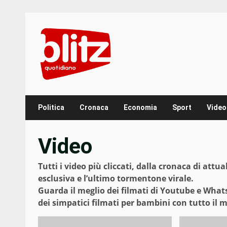
Skip
to
content
Politica
Cronaca
Economia
Sport
Video
Video
Tutti i video più cliccati, dalla cronaca di attua
esclusiva e l’ultimo tormentone virale.
Guarda il meglio dei filmati di Youtube e Whatsa
dei simpatici filmati per bambini con tutto il