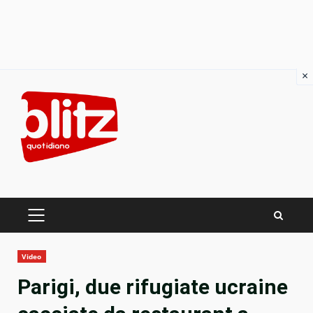
×
Skip
to
content
PRIMARY
MENU
Video
Parigi, due rifugiate ucraine