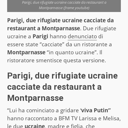
Parigi, due rifugiate ucraine cacciate da restaurant a
Montparnasse (frame youtube)
Parigi, due rifugiate ucraine cacciate da
restaurant a Montparnasse
. Due rifugiate
ucraine a
Parigi
hanno
denunciato
di
essere state “cacciate” da un ristorante a
Montparnasse
“in quanto ucraine”. Il
ristoratore smentisce questa versione.
Parigi, due rifugiate ucraine
cacciate da restaurant a
Montparnasse
“Lui ha cominciato a gridare ‘
viva Putin
‘”
hanno raccontato a BFM TV Larissa e Melisa,
le due
ucraine
, madre e figlia, che