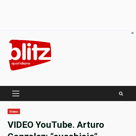
×
Skip
to
content
PRIMARY
MENU
Video
VIDEO YouTube. Arturo