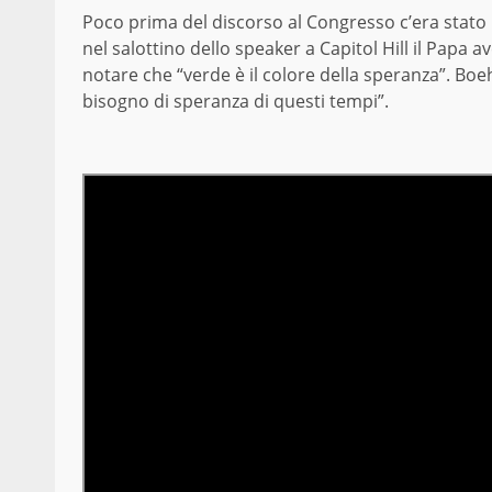
Poco prima del discorso al Congresso c’era stato
nel salottino dello speaker a Capitol Hill il Papa 
notare che “verde è il colore della speranza”. Bo
bisogno di speranza di questi tempi”.