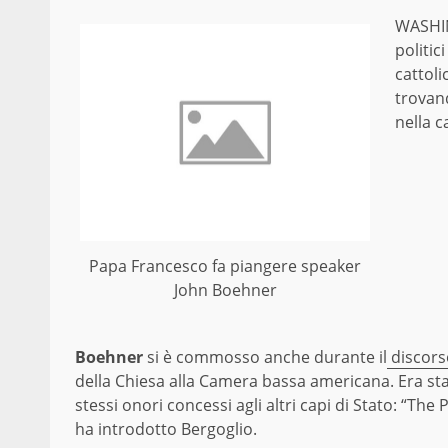
WASHI
politic
cattol
trovand
nella c
Papa Francesco fa piangere speaker
John Boehner
Boehner
si è commosso anche durante il
discors
della Chiesa alla Camera bassa americana. Era stato
stessi onori concessi agli altri capi di Stato: “The
ha introdotto Bergoglio.