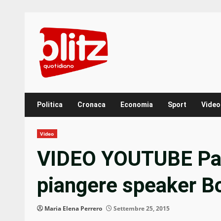
Skip
to
content
Politica
Cronaca
Economia
Sport
Video
Video
VIDEO YOUTUBE Pap
piangere speaker B
Maria Elena Perrero
Settembre 25, 2015