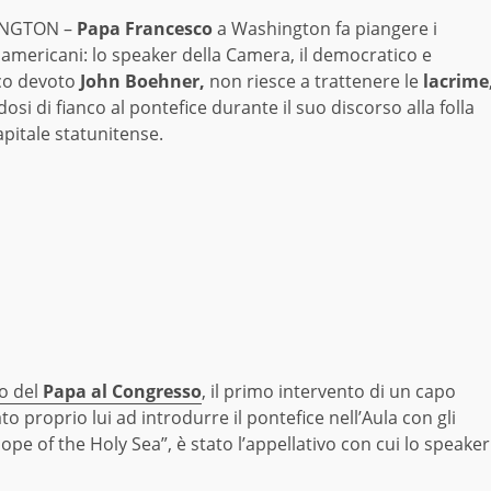
NGTON –
Papa Francesco
a Washington fa piangere i
i americani: lo speaker della Camera, il democratico e
ico devoto
John Boehner,
non riesce a trattenere le
lacrime
osi di fianco al pontefice durante il suo discorso alla folla
apitale statunitense.
o del
Papa al Congresso
, il primo intervento di un capo
 proprio lui ad introdurre il pontefice nell’Aula con gli
 Pope of the Holy Sea”, è stato l’appellativo con cui lo speaker