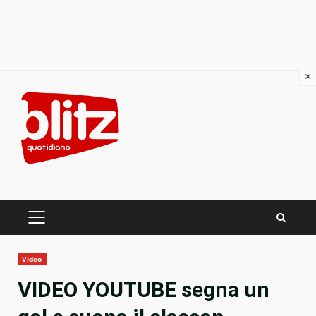
×
Skip
to
content
PRIMARY
MENU
Video
VIDEO YOUTUBE segna un