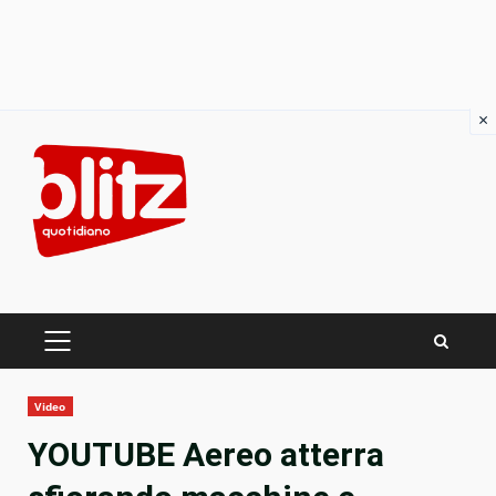
×
Skip
to
content
PRIMARY
MENU
Video
YOUTUBE Aereo atterra