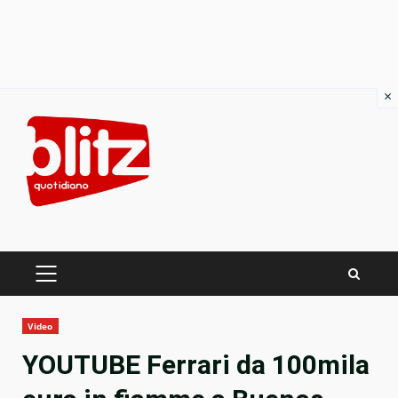
×
Skip
to
content
PRIMARY
MENU
Video
YOUTUBE Ferrari da 100mila